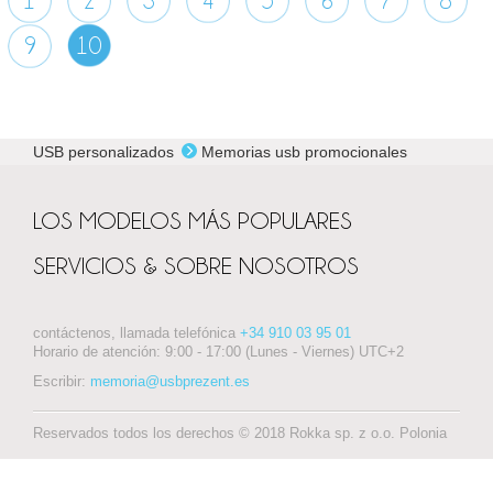
1
2
3
4
5
6
7
8
9
10
USB personalizados
Memorias usb promocionales
LOS MODELOS MÁS POPULARES
SERVICIOS & SOBRE NOSOTROS
contáctenos, llamada telefónica
+34 910 03 95 01
Horario de atención: 9:00 - 17:00 (Lunes - Viernes) UTC+2
Escribir:
memoria@usbprezent.es
Reservados todos los derechos © 2018 Rokka sp. z o.o. Polonia