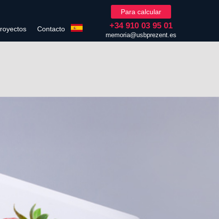
Para calcular
+34 910 03 95 01
royectos
Contacto
memoria@usbprezent.es