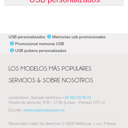
USB personalizados
Memorias usb promocionales
Promocional memoria USB
USB pulsera personalizados
LOS MODELOS MÁS POPULARES
SERVICIOS & SOBRE NOSOTROS
contáctenos, llamada telefónica
+34 910 03 95 01
Horario de atención: 9:00 - 17:00 (Lunes - Viernes) UTC+2
Escribir:
memoria@usbprezent.es
Reservados todos los derechos © 2018 Rokka sp. z o.o. Polonia