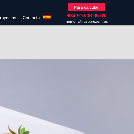
Para calcular
+34 910 03 95 01
royectos
Contacto
memoria@usbprezent.es