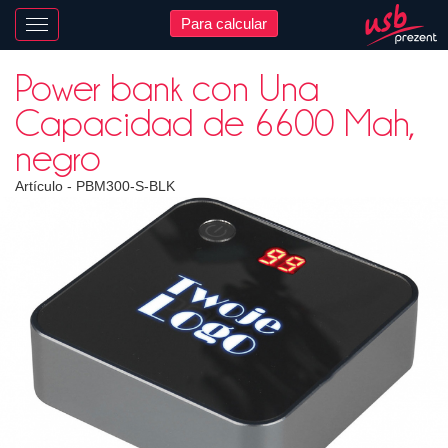
Para calcular
Nawigacja
Power bank con Una
Capacidad de 6600 Mah,
negro
Artículo -
PBM300-S-BLK