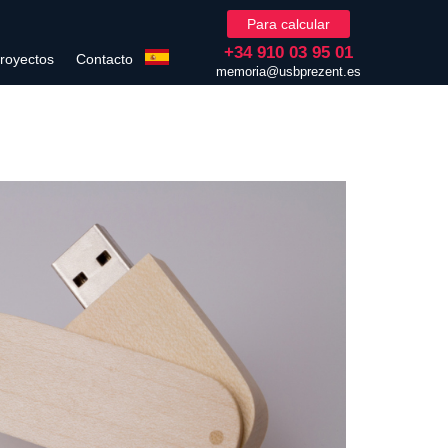
Para calcular
+34 910 03 95 01
royectos
Contacto
memoria@usbprezent.es