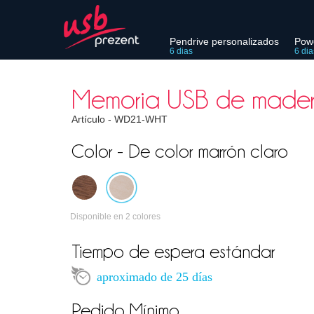
Pendrive personalizados
Pow
6 dias
6 dia
Memoria USB de mader
Artículo -
WD21-WHT
Color - De color marrón claro
Disponible en 2 colores
Tiempo de espera estándar
aproximado de 25 días
Pedido Mínimo