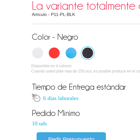
La variante totalmente 
Artículo -
P11-PL-BLK
Color - Negro
Disponible en 4 colores
Cuando usted pide mas de 250 pcs, es posible producir en el c
Tiempo de Entrega estándar
6 dias laborales
Pedido Mínimo
10 uds
Pedir Presupuesto