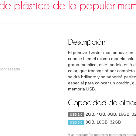
de plástico de la popular mem
Descripción
El penrive Twister más popular en 
conoce bien el mismo modelo solo c
grapa metálico, este modelo está d
olor deseado
color, que transmitirá por completo 
saldrá brillante y se adherirá perf
especial para colocar un cordón, q
memoria USB.
Capacidad de almac
2GB, 4GB, 8GB, 16GB, 3
USB 2.0
8GB, 16GB, 32GB
USB 3.0
*Las mercancías con otros parámetros se pue