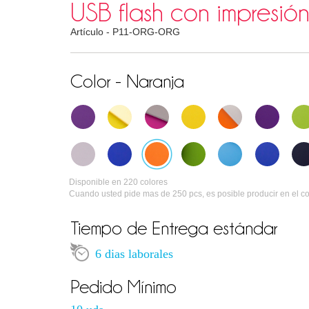
USB flash con impresión 
Artículo -
P11-ORG-ORG
Color - Naranja
Disponible en 220 colores
Cuando usted pide mas de 250 pcs, es posible producir en el c
Tiempo de Entrega estándar
6 dias laborales
Pedido Mínimo