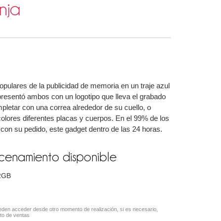
nja
pulares de la publicidad de memoria en un traje azul
presentó ambos con un logotipo que lleva el grabado
pletar con una correa alrededor de su cuello, o
ores diferentes placas y cuerpos. En el 99% de los
on su pedido, este gadget dentro de las 24 horas.
enamiento disponible
2GB
den acceder desde otro momento de realización, si es necesario,
to de ventas