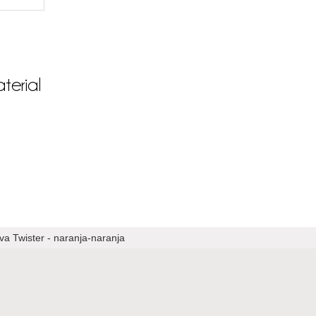
terial
va Twister - naranja-naranja