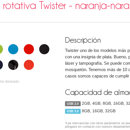
rotativa Twister - naranja-nara
Descripción
Twister uno de los modelos más po
con una insignia de plata. Bueno, 
láser y tampografía. Se puede com
mosquetón. Tenemos más de 10 col
casos somos capaces de cumplir c
olor deseado
Capacidad de almac
2GB, 4GB, 8GB, 16GB, 3
USB 2.0
8GB, 16GB, 32GB
USB 3.0
*Las mercancías con otros parámetros se pue
póngase en contacto con nuestro departamen