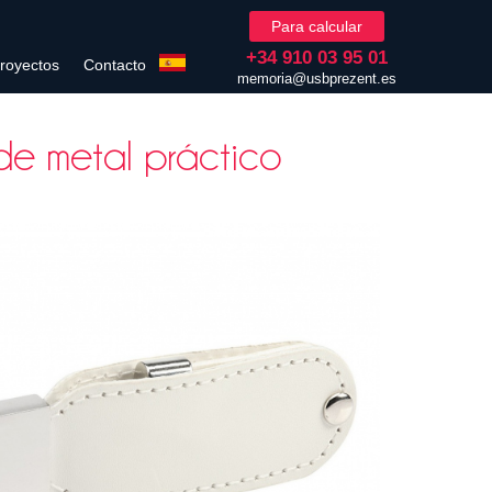
Para calcular
+34 910 03 95 01
royectos
Contacto
memoria@usbprezent.es
de metal práctico