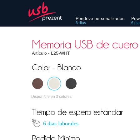
Pendrive personalizados
Pow
6 dias
6 dia
Memoria USB de cuero 
Artículo -
L25-WHT
Color - Blanco
Disponible en 3 colores
Tiempo de espera estándar
6 dias laborales
Pedido Mínimo