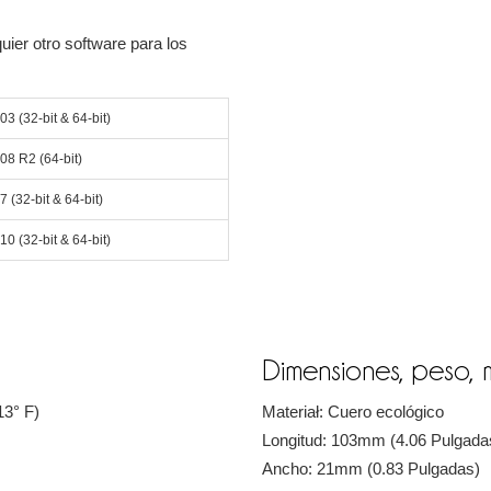
uier otro software para los
03 (32-bit & 64-bit)
08 R2 (64-bit)
 (32-bit & 64-bit)
0 (32-bit & 64-bit)
Dimensiones, peso, 
13° F)
Materiał: Сuero ecológico
Longitud: 103mm (4.06 Pulgada
Ancho: 21mm (0.83 Pulgadas)