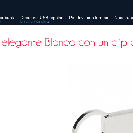
er bank
Directorio USB regalar
Pendrive con formas
Nuestra p
s
la gama completa
elegante Blanco con un clip 