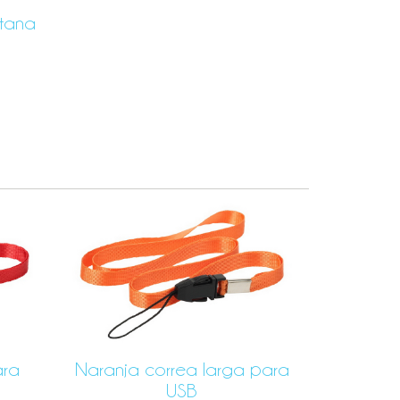
ntana
ara
Naranja correa larga para
USB