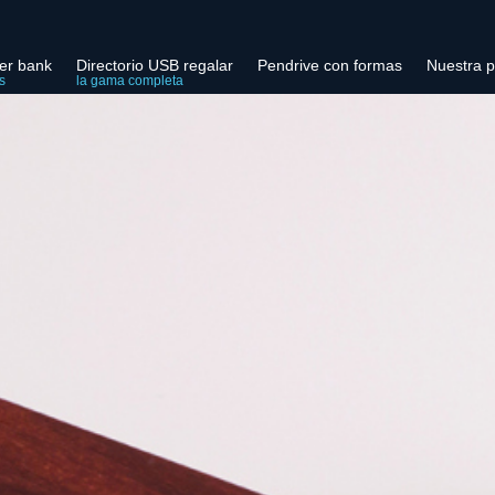
er bank
Directorio USB regalar
Pendrive con formas
Nuestra p
s
la gama completa