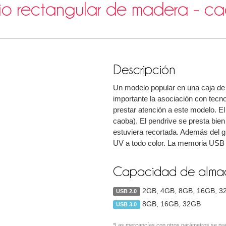
rio rectangular de madera - c
Descripción
Un modelo popular en una caja de
importante la asociación con tecn
prestar atención a este modelo. El
caoba). El pendrive se presta bien
estuviera recortada. Además del g
UV a todo color. La memoria US
Capacidad de almac
2GB, 4GB, 8GB, 16GB, 3
USB 2.0
8GB, 16GB, 32GB
USB 3.0
*Las mercancías con otros parámetros se pue