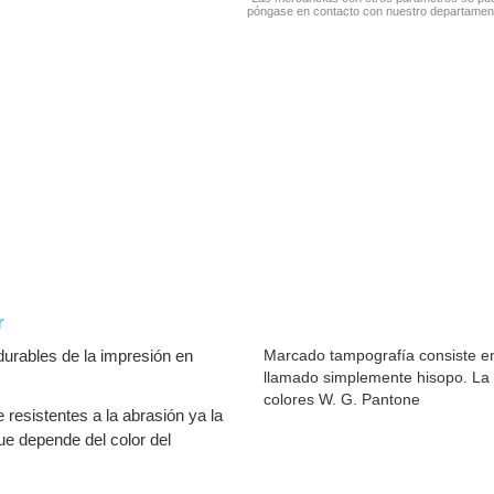
póngase en contacto con nuestro departamen
r
urables de la impresión en
Marcado tampografía consiste en
llamado simplemente hisopo. La 
colores W. G. Pantone
resistentes a la abrasión ya la
que depende del color del