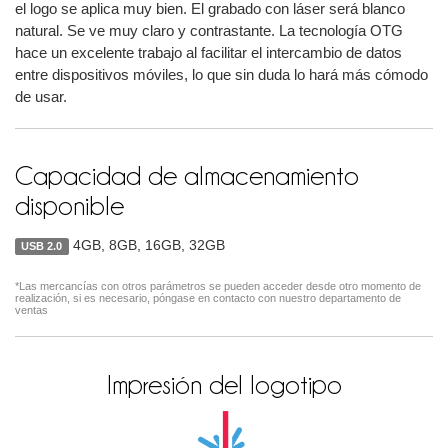
el logo se aplica muy bien. El grabado con láser será blanco
natural. Se ve muy claro y contrastante. La tecnología OTG
hace un excelente trabajo al facilitar el intercambio de datos
entre dispositivos móviles, lo que sin duda lo hará más cómodo
de usar.
Capacidad de almacenamiento
disponible
4GB, 8GB, 16GB, 32GB
USB 2.0
*Las mercancías con otros parámetros se pueden acceder desde otro momento de
realización, si es necesario, póngase en contacto con nuestro departamento de
ventas
Impresión del logotipo