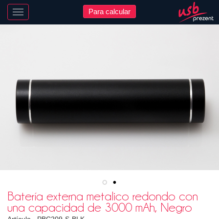
Para calcular
Nawigacja
Batería externa metalico redondo con
una capacidad de 3000 mAh, Negro