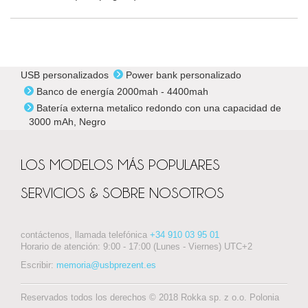
USB personalizados
Power bank personalizado
Banco de energía 2000mah - 4400mah
Batería externa metalico redondo con una capacidad de
3000 mAh, Negro
LOS MODELOS MÁS POPULARES
SERVICIOS & SOBRE NOSOTROS
contáctenos, llamada telefónica
+34 910 03 95 01
Horario de atención: 9:00 - 17:00 (Lunes - Viernes) UTC+2
Escribir:
memoria@usbprezent.es
Reservados todos los derechos © 2018 Rokka sp. z o.o. Polonia