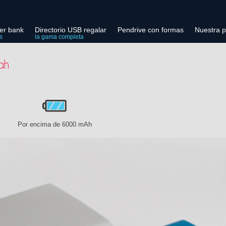
er bank
Directorio USB regalar
Pendrive con formas
Nuestra p
s
la gama completa
ah
h
Por encima de 6000 mAh