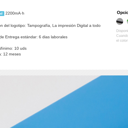
Opcio
2200mA·h
ad
n del logotipo: Tampografía, La impresión Digital a todo
Disponi
Cuando 
e Entrega estándar: 6 dias laborales
el colo
Mínimo: 10 uds
a: 12 meses