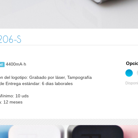
206-S
Opcio
4400mA·h
ad
n del logotipo: Grabado por láser, Tampografía
Disponi
e Entrega estándar: 6 dias laborales
Mínimo: 10 uds
a: 12 meses