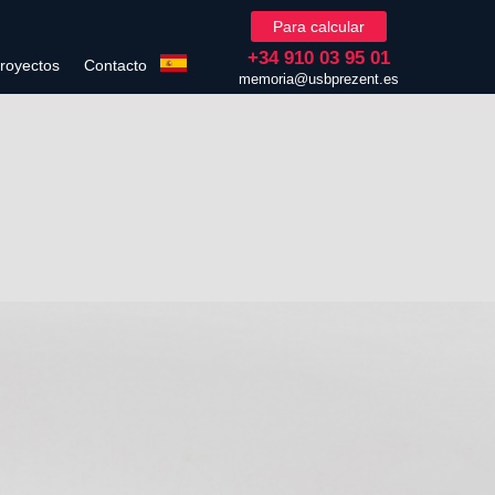
Para calcular
+34 910 03 95 01
royectos
Contacto
memoria@usbprezent.es