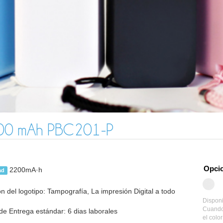
200 mAh PBC201-P
Opcio
2200mA·h
ad
n del logotipo: Tampografía, La impresión Digital a todo
Disponi
Cuando 
e Entrega estándar: 6 dias laborales
el colo