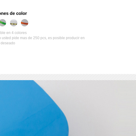
nes de color
ble en 4 colores
usted pide mas de 250 pcs, es posible producir en
r deseado